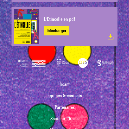
L'Etincelle en pdf
Télécharger
Ircam
Équipes & contacts
Partenaires
Soutenir l'Ircam