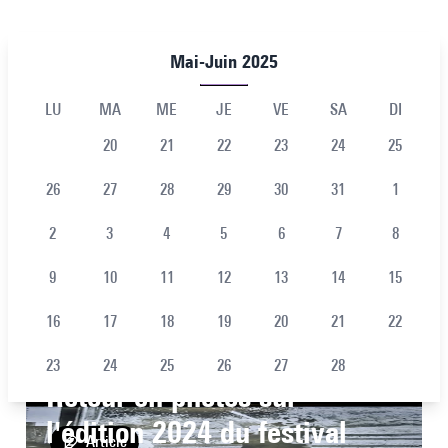
Mai-Juin 2025
LU
MA
ME
JE
VE
SA
DI
20
21
22
23
24
25
26
27
28
29
30
31
1
2
3
4
5
6
7
8
9
10
11
12
13
14
15
16
17
18
19
20
21
22
23
24
25
26
27
28
Retour en photos sur
l'édition 2024 du festival
Article