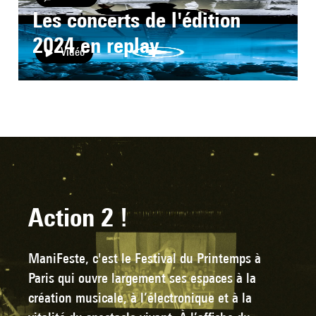
Les concerts de l'édition
2024 en replay
Vidéo
Action 2 !
ManiFeste, c'est le Festival du Printemps à
Paris qui ouvre largement ses espaces à la
création musicale, à l’électronique et à la